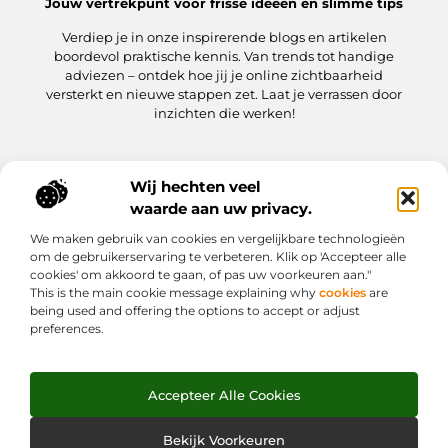
Jouw vertrekpunt voor frisse ideeën en slimme tips
Verdiep je in onze inspirerende blogs en artikelen
boordevol praktische kennis. Van trends tot handige
adviezen – ontdek hoe jij je online zichtbaarheid
versterkt en nieuwe stappen zet. Laat je verrassen door
inzichten die werken!
Wij hechten veel
Onze informatie
waarde aan uw privacy.
Kwaliteit Backlinks Kopen: hoe jij meteen slimmer aan de slag gaat
Hoe kan jij geld verdienen met je website? Een praktische gids
We maken gebruik van cookies en vergelijkbare technologieën
Bericht categorie
om de gebruikerservaring te verbeteren. Klik op 'Accepteer alle
cookies' om akkoord te gaan, of pas uw voorkeuren aan."
This is the main cookie message explaining why
cookies
are
being used and offering the options to accept or adjust
preferences.
Accepteer Alle Cookies
Website index
Cookiebeleid (EU)
@2025 www.weekjesafari.nl. All Right Reserved.
Bekijk Voorkeuren