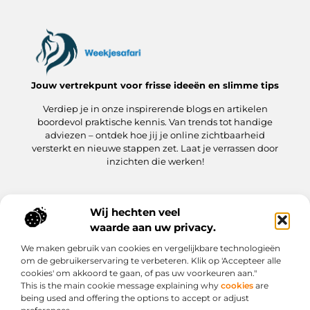
Jouw vertrekpunt voor frisse ideeën en slimme tips
Verdiep je in onze inspirerende blogs en artikelen
boordevol praktische kennis. Van trends tot handige
adviezen – ontdek hoe jij je online zichtbaarheid
versterkt en nieuwe stappen zet. Laat je verrassen door
inzichten die werken!
Wij hechten veel
Onze informatie
waarde aan uw privacy.
Kwaliteit Backlinks Kopen: hoe jij meteen slimmer aan de slag gaat
Hoe kan jij geld verdienen met je website? Een praktische gids
We maken gebruik van cookies en vergelijkbare technologieën
Bericht categorie
om de gebruikerservaring te verbeteren. Klik op 'Accepteer alle
cookies' om akkoord te gaan, of pas uw voorkeuren aan."
This is the main cookie message explaining why
cookies
are
being used and offering the options to accept or adjust