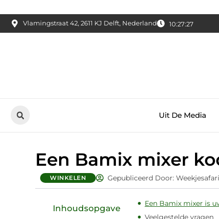
Vlamingstraat 42, 2611 KJ Delft, Nederland
10:27:28
Uit De Media
Een Bamix mixer koop
Gepubliceerd Door: Weekjesafar
WINKELEN
Een Bamix mixer is uw
Inhoudsopgave
Veelgestelde vragen