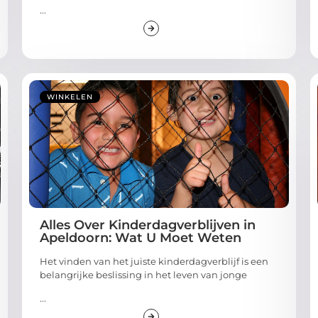
...
WINKELEN
Alles Over Kinderdagverblijven in
Apeldoorn: Wat U Moet Weten
Het vinden van het juiste kinderdagverblijf is een
belangrijke beslissing in het leven van jonge
...