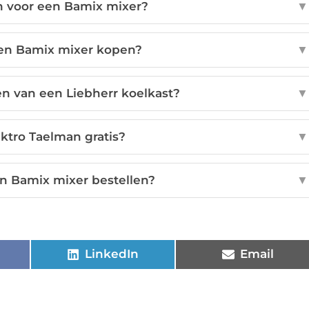
 voor een Bamix mixer?
▼
een Bamix mixer kopen?
▼
en van een Liebherr koelkast?
▼
ktro Taelman gratis?
▼
en Bamix mixer bestellen?
▼
LinkedIn
Email