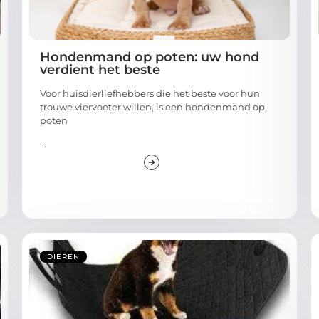
Hondenmand op poten: uw hond
verdient het beste
Voor huisdierliefhebbers die het beste voor hun
trouwe viervoeter willen, is een hondenmand op
poten
...
DIEREN