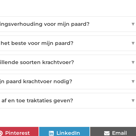
dingsverhouding voor mijn paard?
▼
s het beste voor mijn paard?
▼
illende soorten krachtvoer?
▼
n paard krachtvoer nodig?
▼
 af en toe traktaties geven?
▼
Pinterest
LinkedIn
Email