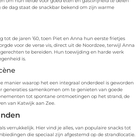
n om hun liefde voor goed eten en gastvrijheid te delen
g de dag staat de snackbar bekend om zijn warme
tot de jaren ’60, toen Piet en Anna hun eerste frietjes
gde voor de verse vis, direct uit de Noordzee, terwijl Anna
e gerechten te bereiden. Hun toewijding en harde werk
egenheid is.
scène
de manier waarop het een integraal onderdeel is geworden
aar generaties samenkomen om te genieten van goede
venementen tot spontane ontmoetingen op het strand, de
even van Katwijk aan Zee.
anden
s verrukkelijk. Hier vind je alles, van populaire snacks tot
nbiedingen die speciaal zijn afgestemd op de strandlocatie.