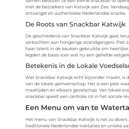
Samen besloten ze een kleine snackbar te opene
met de bezoekers van Katwijk aan Zee. Vandaa
ontvangst en authentieke Nederlandse snacks.
De Roots van Snackbar Katwijk
De geschiedenis van Snackbar Katwijk gaat terug 
verkochten aan hongerige strandgangers. Piet zor
haar talent in de keuken gebruikte om heerlijk
legden de basis voor wat nu een geliefde eetgel
Betekenis in de Lokale Voedsel
Wat Snackbar Katwijk echt bijzonder maakt, is 
van de lokale gemeenschap. Het is een plek w
maaltijden en elkaars gezelschap. Van lokale e
snackbar speelt een centrale rol in het sociale l
Een Menu om van te Watert
Het menu van Snackbar Katwijk is net zo divers al
traditionele Nederlandse traktaties en unieke aa