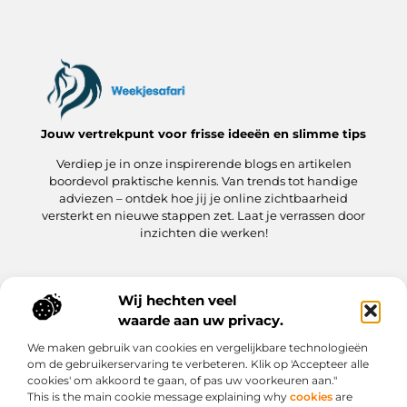
Jouw vertrekpunt voor frisse ideeën en slimme tips
Verdiep je in onze inspirerende blogs en artikelen
boordevol praktische kennis. Van trends tot handige
adviezen – ontdek hoe jij je online zichtbaarheid
versterkt en nieuwe stappen zet. Laat je verrassen door
inzichten die werken!
Wij hechten veel
Onze informatie
waarde aan uw privacy.
Kwaliteit Backlinks Kopen: hoe jij meteen slimmer aan de slag gaat
Hoe kan jij geld verdienen met je website? Een praktische gids
We maken gebruik van cookies en vergelijkbare technologieën
Bericht categorie
om de gebruikerservaring te verbeteren. Klik op 'Accepteer alle
cookies' om akkoord te gaan, of pas uw voorkeuren aan."
This is the main cookie message explaining why
cookies
are