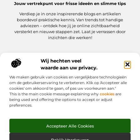
Jouw vertrekpunt voor frisse ideeën en slimme tips
Verdiep je in onze inspirerende blogs en artikelen
boordevol praktische kennis. Van trends tot handige
adviezen – ontdek hoe jij je online zichtbaarheid
versterkt en nieuwe stappen zet. Laat je verrassen door
inzichten die werken!
Wij hechten veel
Onze informatie
waarde aan uw privacy.
Kwaliteit Backlinks Kopen: hoe jij meteen slimmer aan de slag gaat
Hoe kan jij geld verdienen met je website? Een praktische gids
We maken gebruik van cookies en vergelijkbare technologieën
Bericht categorie
om de gebruikerservaring te verbeteren. Klik op 'Accepteer alle
cookies' om akkoord te gaan, of pas uw voorkeuren aan."
This is the main cookie message explaining why
cookies
are
being used and offering the options to accept or adjust
preferences.
Accepteer Alle Cookies
Website index
Cookiebeleid (EU)
@2025 www.weekjesafari.nl. All Right Reserved.
Bekijk Voorkeuren