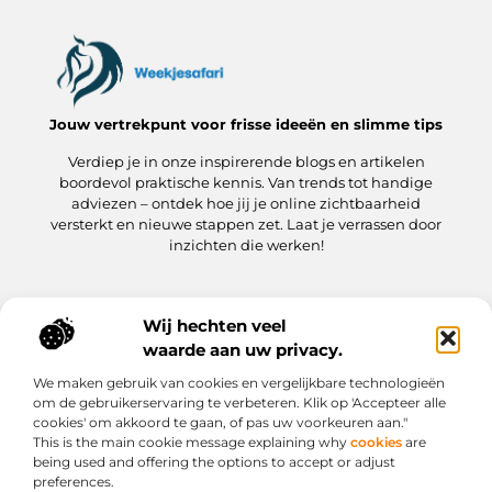
Jouw vertrekpunt voor frisse ideeën en slimme tips
Verdiep je in onze inspirerende blogs en artikelen
boordevol praktische kennis. Van trends tot handige
adviezen – ontdek hoe jij je online zichtbaarheid
versterkt en nieuwe stappen zet. Laat je verrassen door
inzichten die werken!
Wij hechten veel
Onze informatie
waarde aan uw privacy.
Kwaliteit Backlinks Kopen: hoe jij meteen slimmer aan de slag gaat
Hoe kan jij geld verdienen met je website? Een praktische gids
We maken gebruik van cookies en vergelijkbare technologieën
Bericht categorie
om de gebruikerservaring te verbeteren. Klik op 'Accepteer alle
cookies' om akkoord te gaan, of pas uw voorkeuren aan."
This is the main cookie message explaining why
cookies
are
being used and offering the options to accept or adjust
preferences.