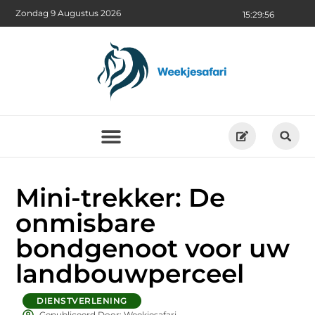
Zondag 9 Augustus 2026
15:29:58
Mini-trekker: De
onmisbare
bondgenoot voor uw
landbouwperceel
DIENSTVERLENING
Gepubliceerd Door: Weekjesafari