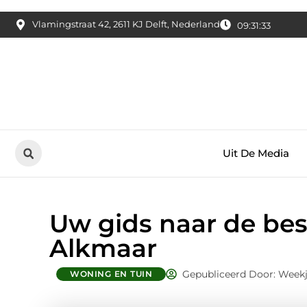
Vlamingstraat 42, 2611 KJ Delft, Nederland
09:31:34
Uit De Media
Uw gids naar de bes
Alkmaar
Gepubliceerd Door: Weekj
WONING EN TUIN