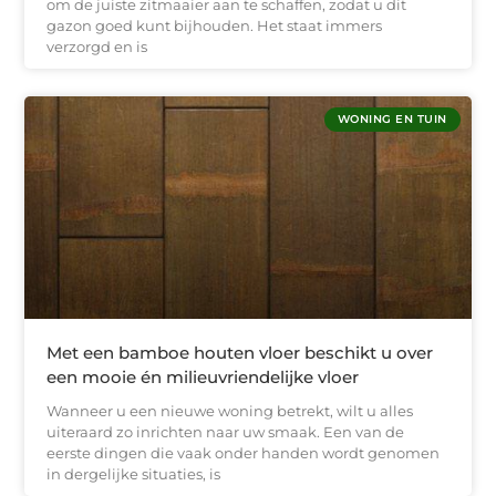
om de juiste zitmaaier aan te schaffen, zodat u dit
gazon goed kunt bijhouden. Het staat immers
verzorgd en is
WONING EN TUIN
Met een bamboe houten vloer beschikt u over
een mooie én milieuvriendelijke vloer
Wanneer u een nieuwe woning betrekt, wilt u alles
uiteraard zo inrichten naar uw smaak. Een van de
eerste dingen die vaak onder handen wordt genomen
in dergelijke situaties, is