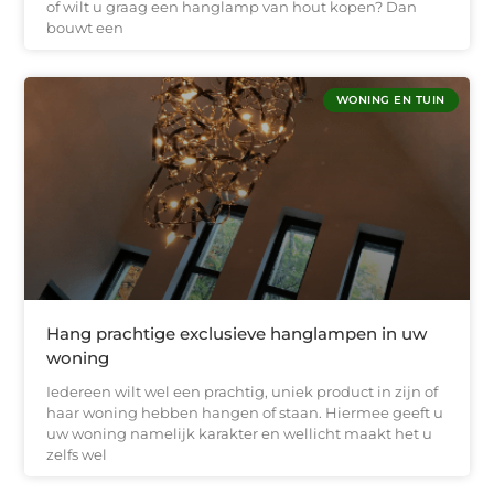
of wilt u graag een hanglamp van hout kopen? Dan
bouwt een
WONING EN TUIN
Hang prachtige exclusieve hanglampen in uw
woning
Iedereen wilt wel een prachtig, uniek product in zijn of
haar woning hebben hangen of staan. Hiermee geeft u
uw woning namelijk karakter en wellicht maakt het u
zelfs wel