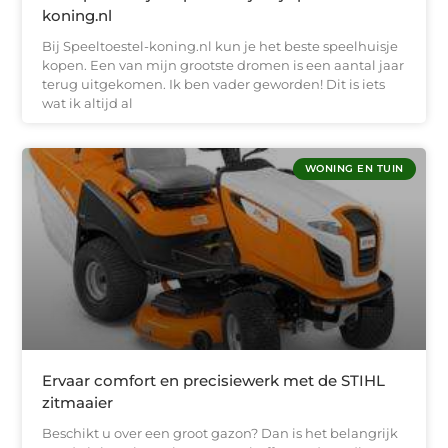
koning.nl
Bij Speeltoestel-koning.nl kun je het beste speelhuisje
kopen. Een van mijn grootste dromen is een aantal jaar
terug uitgekomen. Ik ben vader geworden! Dit is iets
wat ik altijd al
WONING EN TUIN
Ervaar comfort en precisiewerk met de STIHL
zitmaaier
Beschikt u over een groot gazon? Dan is het belangrijk