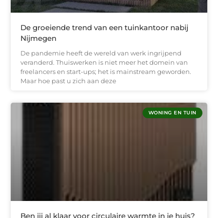
De groeiende trend van een tuinkantoor nabij
Nijmegen
De pandemie heeft de wereld van werk ingrijpend
veranderd. Thuiswerken is niet meer het domein van
freelancers en start-ups; het is mainstream geworden.
Maar hoe past u zich aan deze
WONING EN TUIN
Ben jij al klaar voor circulaire warmte in je huis?