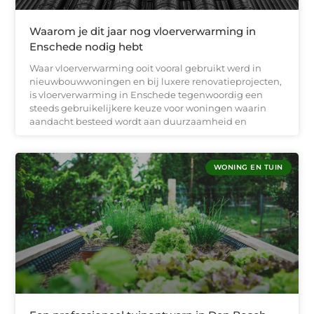
Waarom je dit jaar nog vloerverwarming in
Enschede nodig hebt
Waar vloerverwarming ooit vooral gebruikt werd in
nieuwbouwwoningen en bij luxere renovatieprojecten,
is vloerverwarming in Enschede tegenwoordig een
steeds gebruikelijkere keuze voor woningen waarin
aandacht besteed wordt aan duurzaamheid en
WONING EN TUIN