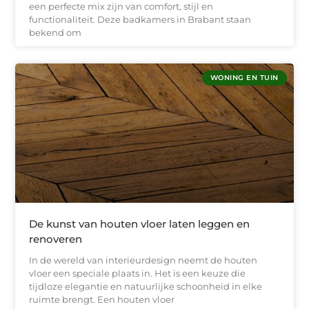
een perfecte mix zijn van comfort, stijl en
functionaliteit. Deze badkamers in Brabant staan
bekend om
WONING EN TUIN
De kunst van houten vloer laten leggen en
renoveren
In de wereld van interieurdesign neemt de houten
vloer een speciale plaats in. Het is een keuze die
tijdloze elegantie en natuurlijke schoonheid in elke
ruimte brengt. Een houten vloer