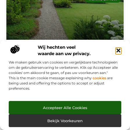
Wij hechten veel
waarde aan uw privacy.
Tuinaanleg in de regio Rotterdam voor elk
We maken gebruik van cookies en vergelijkbare technologieën
budget
om de gebruikerservaring te verbeteren. Klik op 'Accepteer alle
cookies' om akkoord te gaan, of pas uw voorkeuren aan."
Woont u in de regio Rotterdam en bent u op zoek naar
This is the main cookie message explaining why
cookies
are
een partij die is gespecialiseerd in tuinaanleg? Denk
being used and offering the options to accept or adjust
dan eens aan Van der Wel Hoveniers. Dit
preferences.
hoveniersbedrijf is
Accepteer Alle Cookies
Eenvoudig een tafel samenstellen die voldoet
aan al jouw eisen
Bekijk Voorkeuren
Ben je op zoek naar een leuke, nieuwe eettafel die aan
al jouw wensen voldoet, maar lukt het je niet om deze