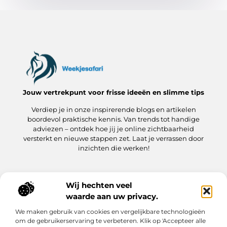
Jouw vertrekpunt voor frisse ideeën en slimme tips
Verdiep je in onze inspirerende blogs en artikelen
boordevol praktische kennis. Van trends tot handige
adviezen – ontdek hoe jij je online zichtbaarheid
versterkt en nieuwe stappen zet. Laat je verrassen door
inzichten die werken!
Wij hechten veel
Onze informatie
waarde aan uw privacy.
Kwaliteit Backlinks Kopen: hoe jij meteen slimmer aan de slag gaat
Hoe kan jij geld verdienen met je website? Een praktische gids
We maken gebruik van cookies en vergelijkbare technologieën
Bericht categorie
om de gebruikerservaring te verbeteren. Klik op 'Accepteer alle