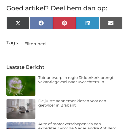
Goed artikel? Deel hem dan op:
X
Facebook
Pinterest
LinkedIn
Email
(Twitter)
Tags:
Eiken bed
Laatste Bericht
Tuinontwerp in regio Ridderkerk brengt
vakantiegevoel naar uw achtertuin
De juiste aannemer kiezen voor een
gietvloer in Brabant
Auto of motor verschepen via een
expediteur voor de Nederlandse Antillen: