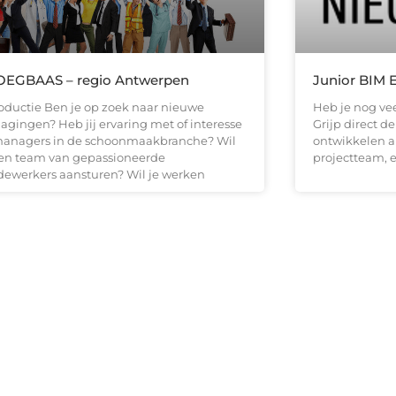
OEGBAAS – regio Antwerpen
Junior BIM 
roductie Ben je op zoek naar nieuwe
Heb je nog vee
dagingen? Heb jij ervaring met of interesse
Grijp direct d
managers in de schoonmaakbranche? Wil
ontwikkelen a
een team van gepassioneerde
projectteam, 
ewerkers aansturen? Wil je werken