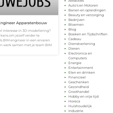
Attracties
Auto's en Motoren
Banen en opleidingen
Beauty en verzorging
Bedrijven
Engineer Apparatenbouw
Bloemen
Blog
l interesse in 3D-modellering?
Boeken en Tijdschriften
e kans om jezelf verder te
Cadeau
ls BIM engineer in een ervaren
Dienstverlening
en werk samen met je team BIM
Dieren
Electronica en
Computers
Energie
Entertainment
Eten en drinken
Financieel
Geschenken
Gezondheid
Groothandel
Hobby en vrije tijd
Horeca
Huishoudelijk
Industrie