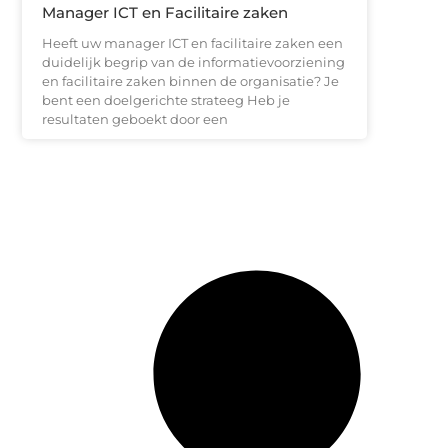
Manager ICT en Facilitaire zaken
Heeft uw manager ICT en facilitaire zaken een
duidelijk begrip van de informatievoorziening
en facilitaire zaken binnen de organisatie? Je
bent een doelgerichte strateeg Heb je
resultaten geboekt door een