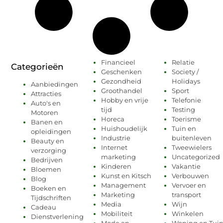
Financieel
Relatie
Categorieën
Geschenken
Society /
Gezondheid
Holidays
Aanbiedingen
Groothandel
Sport
Attracties
Hobby en vrije
Telefonie
Auto's en
tijd
Testing
Motoren
Horeca
Toerisme
Banen en
Huishoudelijk
Tuin en
opleidingen
Industrie
buitenleven
Beauty en
Internet
Tweewielers
verzorging
marketing
Uncategorized
Bedrijven
Kinderen
Vakantie
Bloemen
Kunst en Kitsch
Verbouwen
Blog
Management
Vervoer en
Boeken en
Marketing
transport
Tijdschriften
Media
Wijn
Cadeau
Mobiliteit
Winkelen
Dienstverlening
Mode en
Woning en Tui