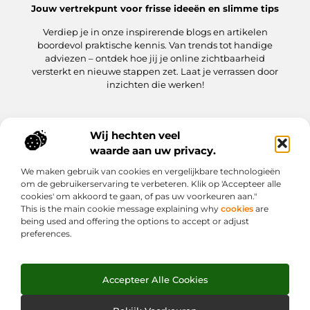
Jouw vertrekpunt voor frisse ideeën en slimme tips
Verdiep je in onze inspirerende blogs en artikelen
boordevol praktische kennis. Van trends tot handige
adviezen – ontdek hoe jij je online zichtbaarheid
versterkt en nieuwe stappen zet. Laat je verrassen door
inzichten die werken!
Wij hechten veel
Onze informatie
waarde aan uw privacy.
Kwaliteit Backlinks Kopen: hoe jij meteen slimmer aan de slag gaat
Hoe kan jij geld verdienen met je website? Een praktische gids
We maken gebruik van cookies en vergelijkbare technologieën
Bericht categorie
om de gebruikerservaring te verbeteren. Klik op 'Accepteer alle
cookies' om akkoord te gaan, of pas uw voorkeuren aan."
This is the main cookie message explaining why
cookies
are
being used and offering the options to accept or adjust
preferences.
Accepteer Alle Cookies
Website index
Cookiebeleid (EU)
@2025 www.weekjesafari.nl. All Right Reserved.