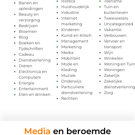
Horeca
Toerisme
Banen en
Huishoudelijk
Tuin en
opleidingen
Industrie
buitenleven
Beauty en
Internet
Tweewielers
verzorging
marketing
Uncategorized
Bedrijven
Kinderen
Vakantie
Bloemen
Kunst en Kitsch
Verbouwen
Blog
Management
Vervoer en
Boeken en
Marketing
transport
Tijdschriften
Media
Wijn
Cadeau
Mobiliteit
Winkelen
Dienstverlening
Mode en
Woning en Tui
Dieren
Kleding
Woningen
Electronica en
Muziek
Zakelijk
Computers
Onderwijs
Zakelijke
Energie
Particuliere
dienstverlenin
Entertainment
dienstverlening
Zorg
Eten en drinken
Rechten
Media
en beroemde