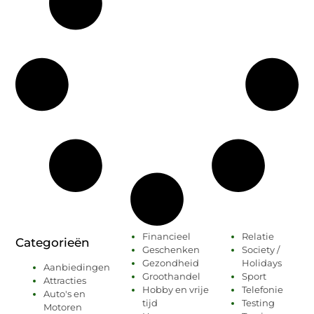
Financieel
Relatie
Categorieën
Geschenken
Society /
Gezondheid
Holidays
Aanbiedingen
Groothandel
Sport
Attracties
Hobby en vrije
Telefonie
Auto's en
tijd
Testing
Motoren