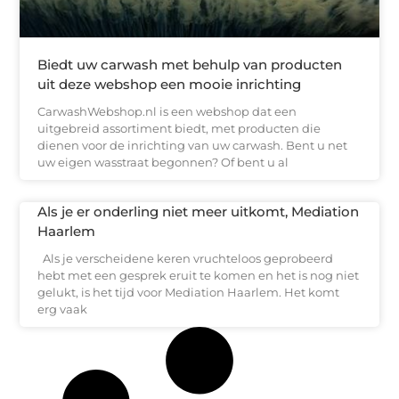
Biedt uw carwash met behulp van producten
uit deze webshop een mooie inrichting
CarwashWebshop.nl is een webshop dat een
uitgebreid assortiment biedt, met producten die
dienen voor de inrichting van uw carwash. Bent u net
uw eigen wasstraat begonnen? Of bent u al
Als je er onderling niet meer uitkomt, Mediation
Haarlem
Als je verscheidene keren vruchteloos geprobeerd
hebt met een gesprek eruit te komen en het is nog niet
gelukt, is het tijd voor Mediation Haarlem. Het komt
erg vaak