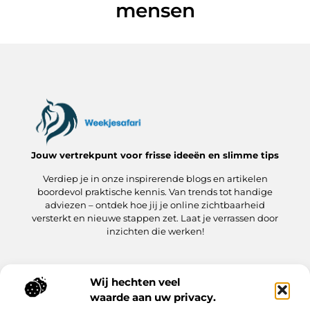
mensen
Jouw vertrekpunt voor frisse ideeën en slimme tips
Verdiep je in onze inspirerende blogs en artikelen
boordevol praktische kennis. Van trends tot handige
adviezen – ontdek hoe jij je online zichtbaarheid
versterkt en nieuwe stappen zet. Laat je verrassen door
inzichten die werken!
Wij hechten veel
Onze informatie
waarde aan uw privacy.
Kwaliteit Backlinks Kopen: hoe jij meteen slimmer aan de slag gaat
Hoe kan jij geld verdienen met je website? Een praktische gids