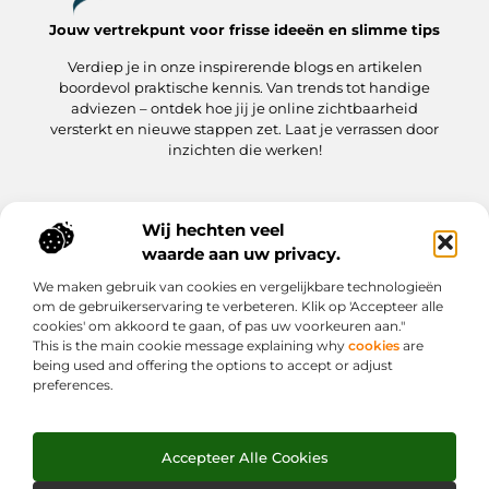
Jouw vertrekpunt voor frisse ideeën en slimme tips
Verdiep je in onze inspirerende blogs en artikelen
boordevol praktische kennis. Van trends tot handige
adviezen – ontdek hoe jij je online zichtbaarheid
versterkt en nieuwe stappen zet. Laat je verrassen door
inzichten die werken!
Wij hechten veel
Onze informatie
waarde aan uw privacy.
Kwaliteit Backlinks Kopen: hoe jij meteen slimmer aan de slag gaat
Hoe kan jij geld verdienen met je website? Een praktische gids
We maken gebruik van cookies en vergelijkbare technologieën
Bericht categorie
om de gebruikerservaring te verbeteren. Klik op 'Accepteer alle
cookies' om akkoord te gaan, of pas uw voorkeuren aan."
This is the main cookie message explaining why
cookies
are
being used and offering the options to accept or adjust
preferences.
Accepteer Alle Cookies
Website index
Cookiebeleid (EU)