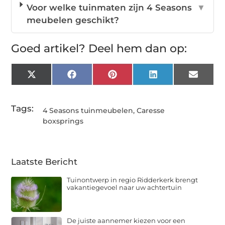
Voor welke tuinmaten zijn 4 Seasons
▼
meubelen geschikt?
Goed artikel? Deel hem dan op:
X
Facebook
Pinterest
LinkedIn
Email
(Twitter)
Tags:
4 Seasons tuinmeubelen
,
Caresse
boxsprings
Laatste Bericht
Tuinontwerp in regio Ridderkerk brengt
vakantiegevoel naar uw achtertuin
De juiste aannemer kiezen voor een