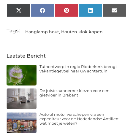
X
Facebook
Pinterest
LinkedIn
Email
(Twitter)
Tags:
Hanglamp hout
,
Houten klok kopen
Laatste Bericht
Tuinontwerp in regio Ridderkerk brengt
vakantiegevoel naar uw achtertuin
De juiste aannemer kiezen voor een
gietvloer in Brabant
Auto of motor verschepen via een
expediteur voor de Nederlandse Antillen:
wat moet je weten?