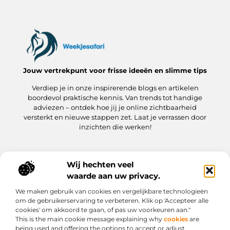
Jouw vertrekpunt voor frisse ideeën en slimme tips
Verdiep je in onze inspirerende blogs en artikelen
boordevol praktische kennis. Van trends tot handige
adviezen – ontdek hoe jij je online zichtbaarheid
versterkt en nieuwe stappen zet. Laat je verrassen door
inzichten die werken!
Wij hechten veel
Onze informatie
waarde aan uw privacy.
Kwaliteit Backlinks Kopen: hoe jij meteen slimmer aan de slag gaat
Hoe kan jij geld verdienen met je website? Een praktische gids
We maken gebruik van cookies en vergelijkbare technologieën
Bericht categorie
om de gebruikerservaring te verbeteren. Klik op 'Accepteer alle
cookies' om akkoord te gaan, of pas uw voorkeuren aan."
This is the main cookie message explaining why
cookies
are
being used and offering the options to accept or adjust