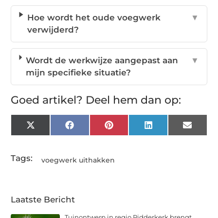
Hoe wordt het oude voegwerk
▼
verwijderd?
Wordt de werkwijze aangepast aan
▼
mijn specifieke situatie?
Goed artikel? Deel hem dan op:
X
Facebook
Pinterest
LinkedIn
Email
(Twitter)
Tags:
voegwerk uithakken
Laatste Bericht
Tuinontwerp in regio Ridderkerk brengt