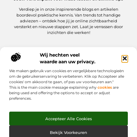
Verdiep je in onze inspirerende blogs en artikelen
boordevol praktische kennis. Van trends tot handige
adviezen – ontdek hoe jij je online zichtbaarheid
versterkt en nieuwe stappen zet. Laat je verrassen door
inzichten die werken!
Wij hechten veel
Onze informatie
waarde aan uw privacy.
Kwaliteit Backlinks Kopen: hoe jij meteen slimmer aan de slag gaat
Hoe kan jij geld verdienen met je website? Een praktische gids
We maken gebruik van cookies en vergelijkbare technologieën
Bericht categorie
om de gebruikerservaring te verbeteren. Klik op 'Accepteer alle
cookies' om akkoord te gaan, of pas uw voorkeuren aan."
This is the main cookie message explaining why
cookies
are
being used and offering the options to accept or adjust
preferences.
Accepteer Alle Cookies
Website index
Cookiebeleid (EU)
@2025 www.weekjesafari.nl. All Right Reserved.
Bekijk Voorkeuren