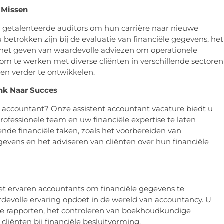
 Missen
r getalenteerde auditors om hun carrière naar nieuwe
 u betrokken zijn bij de evaluatie van financiële gegevens, het
 het geven van waardevolle adviezen om operationele
aat om te werken met diverse cliënten in verschillende sectoren
en verder te ontwikkelen.
nk Naar Succes
t accountant? Onze assistent accountant vacature biedt u
ofessionele team en uw financiële expertise te laten
ende financiële taken, zoals het voorbereiden van
gevens en het adviseren van cliënten over hun financiële
et ervaren accountants om financiële gegevens te
rdevolle ervaring opdoet in de wereld van accountancy. U
iële rapporten, het controleren van boekhoudkundige
liënten bij financiële besluitvorming.