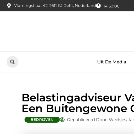
Vlamingstraat 42, 2611 KJ Delft, Nederland
14:50:01
Uit De Media
Belastingadviseur V
Een Buitengewone C
Gepubliceerd Door: Weekjesafar
BEDRIJVEN