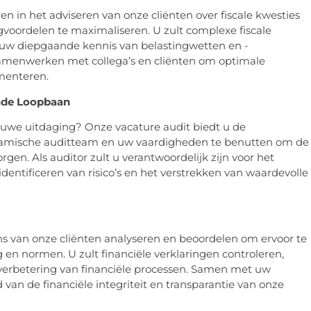
len in het adviseren van onze cliënten over fiscale kwesties
gvoordelen te maximaliseren. U zult complexe fiscale
 uw diepgaande kennis van belastingwetten en -
 samenwerken met collega’s en cliënten om optimale
menteren.
nde Loopbaan
euwe uitdaging? Onze vacature audit biedt u de
namische auditteam en uw vaardigheden te benutten om de
rgen. Als auditor zult u verantwoordelijk zijn voor het
identificeren van risico’s en het verstrekken van waardevolle
ens van onze cliënten analyseren en beoordelen om ervoor te
 en normen. U zult financiële verklaringen controleren,
r verbetering van financiële processen. Samen met uw
 van de financiële integriteit en transparantie van onze