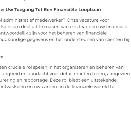
re: Uw Toegang Tot Een Financiële Loopbaan
eel administratief medewerker? Onze vacature voor
e kans om deel uit te maken van ons team en uw financiële
antwoordelijk zijn voor het beheren van financiële
houdkundige gegevens en het ondersteunen van cliënten bij
re
een cruciale rol spelen in het organiseren en beheren van
eurigheid en aandacht voor detail moeten tonen, aangezien
rering en rapportage. Deze rol biedt een uitstekende
ntwikkelen en uw carrière in de financiële wereld te