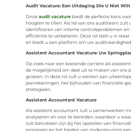
Audit Vacature: Een Uitdaging Die U Niet Wilt
Onze
audit vacature
biedt de perfecte kans voo
hoogten te tillen. Als lid van ons auditteam zult
identificeren van interne controleproblemen en
efficiëntie te verbeteren. Deze rol stelt u in st
en biedt u een platform om uw auditvaardighed
Assistent Accountant Vacature: Uw Springpla
Op zoek naar een boeiende carrière als assisten
de mogelijkheid om deel uit te maken van ons pr
groeien. In deze rol zult u werken aan uiteenlop
jaarrekeningen, het bijhouden van financiële ge
strategieën.
Assistent Accountant Vacature
Als assistent accountant zult u samenwerken m
analyseren en voor te bereiden, waardoor u waa
zult betrokken zijn bij het opstellen van financ
processen en het bieden van ondersteuning aan c