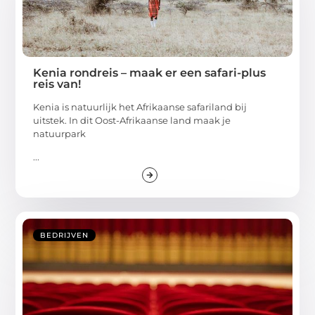
Kenia rondreis – maak er een safari-plus
reis van!
Kenia is natuurlijk het Afrikaanse safariland bij
uitstek. In dit Oost-Afrikaanse land maak je
natuurpark
...
BEDRIJVEN