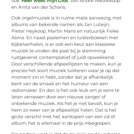
ook ‘
Heer wees mijn Gids’
van André Nieuwkoop
en Anita van der Schans.
Ook orgelmuziek is in ruime mate aanwezig, met
albums van bekende namen als Jan Luteijn,
Pieter Heykoop, Martin Mans en natuurlijk Feike
Asma. En naast psalemen en luisterboeken met
bijbelverhalen, is er ook een keur aan klassieke
muziek te vinden die past bij je stemming:
rustgevend, contemplatief of juist opwekkend.
Door verschillende afspeellijsten te maken, kun je
precies het soort muziek luisteren waar je op dat
moment zin in hebt, zonder dat je afhankelijk
bent van de smaak en het humeur van een
radiomaker. En dan is het ook leuk om je eens te
laten verrassen door een nieuwe zanger of
onbekende muziek. Als het je niet bevalt, kun je
hem zo weer van je afspeellijst halen. Dat is het
grote verschil met het aankopen van een cd of
album; het is allemaal in de prijs inbegrepen.