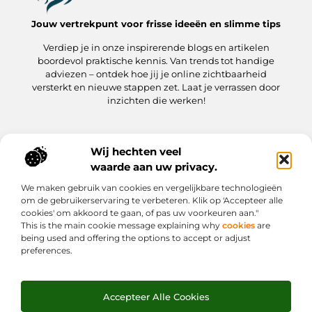
Jouw vertrekpunt voor frisse ideeën en slimme tips
Verdiep je in onze inspirerende blogs en artikelen
boordevol praktische kennis. Van trends tot handige
adviezen – ontdek hoe jij je online zichtbaarheid
versterkt en nieuwe stappen zet. Laat je verrassen door
inzichten die werken!
Wij hechten veel
Onze informatie
waarde aan uw privacy.
Kwaliteit Backlinks Kopen: hoe jij meteen slimmer aan de slag gaat
Hoe kan jij geld verdienen met je website? Een praktische gids
We maken gebruik van cookies en vergelijkbare technologieën
Bericht categorie
om de gebruikerservaring te verbeteren. Klik op 'Accepteer alle
cookies' om akkoord te gaan, of pas uw voorkeuren aan."
This is the main cookie message explaining why
cookies
are
being used and offering the options to accept or adjust
preferences.
Accepteer Alle Cookies
Website index
Cookiebeleid (EU)