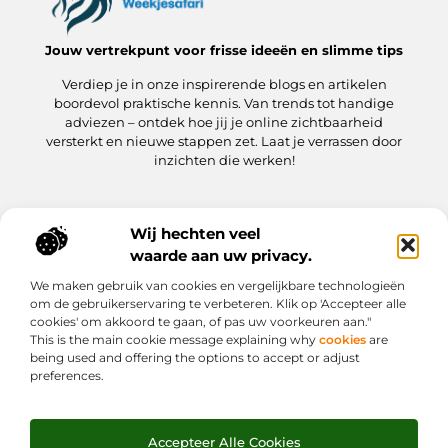
Jouw vertrekpunt voor frisse ideeën en slimme tips
Verdiep je in onze inspirerende blogs en artikelen
boordevol praktische kennis. Van trends tot handige
adviezen – ontdek hoe jij je online zichtbaarheid
versterkt en nieuwe stappen zet. Laat je verrassen door
inzichten die werken!
Wij hechten veel
Onze informatie
waarde aan uw privacy.
Kwaliteit Backlinks Kopen: hoe jij meteen slimmer aan de slag gaat
Hoe kan jij geld verdienen met je website? Een praktische gids
We maken gebruik van cookies en vergelijkbare technologieën
Bericht categorie
om de gebruikerservaring te verbeteren. Klik op 'Accepteer alle
cookies' om akkoord te gaan, of pas uw voorkeuren aan."
This is the main cookie message explaining why
cookies
are
being used and offering the options to accept or adjust
preferences.
Accepteer Alle Cookies