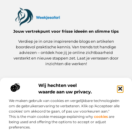
Jouw vertrekpunt voor frisse ideeën en slimme tips
Verdiep je in onze inspirerende blogs en artikelen
boordevol praktische kennis. Van trends tot handige
adviezen – ontdek hoe jij je online zichtbaarheid
versterkt en nieuwe stappen zet. Laat je verrassen door
inzichten die werken!
Wij hechten veel
Onze informatie
waarde aan uw privacy.
Kwaliteit Backlinks Kopen: hoe jij meteen slimmer aan de slag gaat
Hoe kan jij geld verdienen met je website? Een praktische gids
We maken gebruik van cookies en vergelijkbare technologieën
Bericht categorie
om de gebruikerservaring te verbeteren. Klik op 'Accepteer alle
cookies' om akkoord te gaan, of pas uw voorkeuren aan."
This is the main cookie message explaining why
cookies
are
being used and offering the options to accept or adjust
preferences.