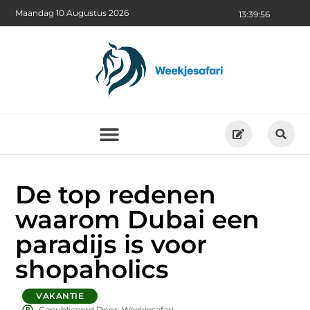
Maandag 10 Augustus 2026
13:39:58
De top redenen
waarom Dubai een
paradijs is voor
shopaholics
VAKANTIE
Gepubliceerd Door: Weekjesafari