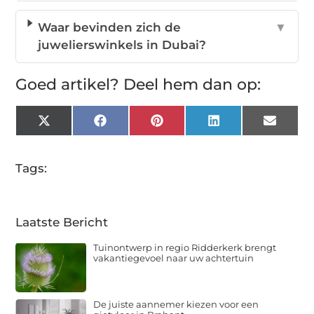
Waar bevinden zich de
▼
juwelierswinkels in Dubai?
Goed artikel? Deel hem dan op:
X
Facebook
Pinterest
LinkedIn
Email
(Twitter)
Tags:
Laatste Bericht
Tuinontwerp in regio Ridderkerk brengt
vakantiegevoel naar uw achtertuin
De juiste aannemer kiezen voor een