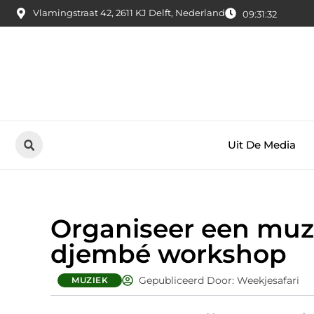
Vlamingstraat 42, 2611 KJ Delft, Nederland
09:31:33
Uit De Media
Organiseer een muz
djembé workshop
Gepubliceerd Door: Weekjesafari
MUZIEK