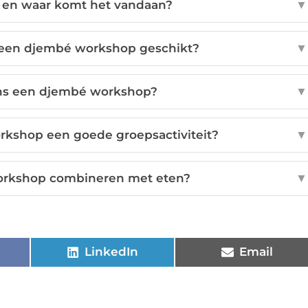
 en waar komt het vandaan?
▼
 een djembé workshop geschikt?
▼
dens een djembé workshop?
▼
kshop een goede groepsactiviteit?
▼
orkshop combineren met eten?
▼
LinkedIn
Email