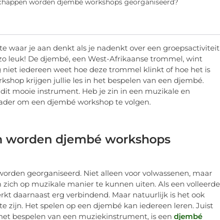
schappen worden djembé workshops georganiseerd?
e waar je aan denkt als je nadenkt over een groepsactiviteit
 zo leuk! De djembé, een West-Afrikaanse trommel, wint
 niet iedereen weet hoe deze trommel klinkt of hoe het is
kshop krijgen jullie les in het bespelen van een djembé.
dit mooie instrument. Heb je zin in een muzikale en
anrader om een djembé workshop te volgen.
en worden djembé workshops
orden georganiseerd. Niet alleen voor volwassenen, maar
om zich op muzikale manier te kunnen uiten. Als een volleerde
t daarnaast erg verbindend. Maar natuurlijk is het ook
e zijn. Het spelen op een djembé kan iedereen leren. Juist
het bespelen van een muziekinstrument, is een
djembé