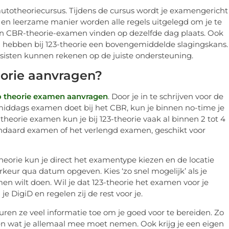
 autotheoriecursus. Tijdens de cursus wordt je examengericht
e en leerzame manier worden alle regels uitgelegd om je te
 en CBR-theorie-examen vinden op dezelfde dag plaats. Ook
n hebben bij 123-theorie een bovengemiddelde slagingskans.
rsisten kunnen rekenen op de juiste ondersteuning.
eorie aanvragen?
o theorie examen aanvragen
. Door je in te schrijven voor de
’s middags examen doet bij het CBR, kun je binnen no-time je
heorie examen kun je bij 123-theorie vaak al binnen 2 tot 4
andaard examen of het verlengd examen, geschikt voor
3-theorie kun je direct het examentype kiezen en de locatie
orkeur qua datum opgeven. Kies ‘zo snel mogelijk’ als je
men wilt doen. Wil je dat 123-theorie het examen voor je
 DigiD en regelen zij de rest voor je.
ren ze veel informatie toe om je goed voor te bereiden. Zo
n en wat je allemaal mee moet nemen. Ook krijg je een eigen