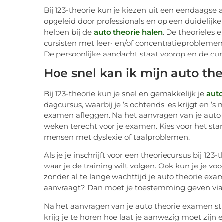
Bij 123-theorie kun je kiezen uit een eendaagse
opgeleid door professionals en op een duidelijk
helpen bij de
auto theorie halen
. De theorieles
cursisten met leer- en/of concentratieprobleme
De persoonlijke aandacht staat voorop en de cu
Hoe snel kan ik mijn auto th
Bij 123-theorie kun je snel en gemakkelijk je
aut
dagcursus, waarbij je ’s ochtends les krijgt en 
examen afleggen. Na het aanvragen van je auto t
weken terecht voor je examen. Kies voor het st
mensen met dyslexie of taalproblemen.
Als je je inschrijft voor een theoriecursus bij 12
waar je de training wilt volgen. Ook kun je je vo
zonder al te lange wachttijd je auto theorie exa
aanvraagt? Dan moet je toestemming geven via je
Na het aanvragen van je auto theorie examen stu
krijg je te horen hoe laat je aanwezig moet zij