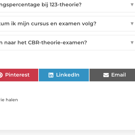
ngspercentage bij 123-theorie?
▼
tum ik mijn cursus en examen volg?
▼
 naar het CBR-theorie-examen?
▼
Pinterest
LinkedIn
Email
rie halen