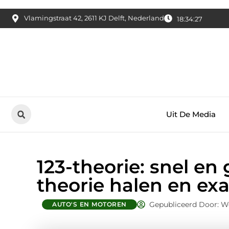
Vlamingstraat 42, 2611 KJ Delft, Nederland
18:34:28
Uit De Media
123-theorie: snel en
theorie halen en e
Gepubliceerd Door: We
AUTO'S EN MOTOREN