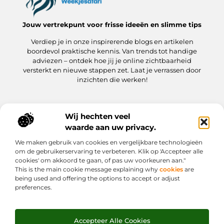
Jouw vertrekpunt voor frisse ideeën en slimme tips
Verdiep je in onze inspirerende blogs en artikelen
boordevol praktische kennis. Van trends tot handige
adviezen – ontdek hoe jij je online zichtbaarheid
versterkt en nieuwe stappen zet. Laat je verrassen door
inzichten die werken!
Wij hechten veel
Onze informatie
waarde aan uw privacy.
Kwaliteit Backlinks Kopen: hoe jij meteen slimmer aan de slag gaat
Hoe kan jij geld verdienen met je website? Een praktische gids
We maken gebruik van cookies en vergelijkbare technologieën
Bericht categorie
om de gebruikerservaring te verbeteren. Klik op 'Accepteer alle
cookies' om akkoord te gaan, of pas uw voorkeuren aan."
This is the main cookie message explaining why
cookies
are
being used and offering the options to accept or adjust
preferences.
Accepteer Alle Cookies