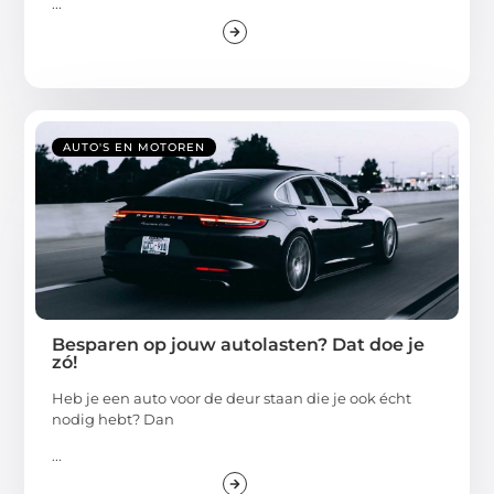
...
AUTO'S EN MOTOREN
Besparen op jouw autolasten? Dat doe je
zó!
Heb je een auto voor de deur staan die je ook écht
nodig hebt? Dan
...