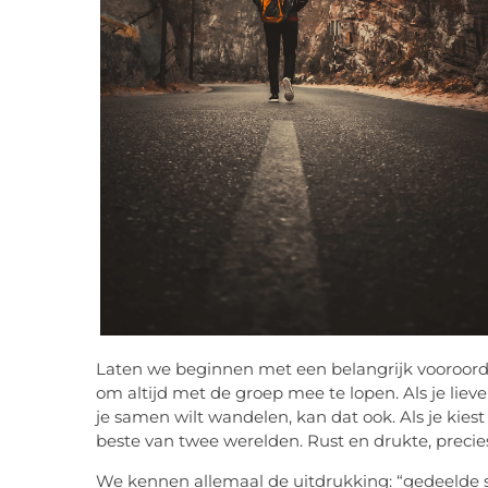
Laten we beginnen met een belangrijk vooroorde
om altijd met de groep mee te lopen. Als je liev
je samen wilt wandelen, kan dat ook. Als je kies
beste van twee werelden. Rust en drukte, precies 
We kennen allemaal de uitdrukking: “gedeelde s