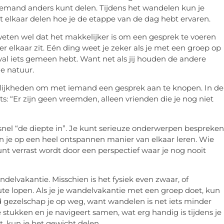
t iemand anders kunt delen. Tijdens het wandelen kun je
et elkaar delen hoe je de etappe van de dag hebt ervaren.
weten wel dat het makkelijker is om een gesprek te voeren
er elkaar zit. Eén ding weet je zeker als je met een groep op
eval iets gemeen hebt. Want net als jij houden de andere
e natuur.
elijkheden om met iemand een gesprek aan te knopen. In de
s: “Er zijn geen vreemden, alleen vrienden die je nog niet
nel “de diepte in”. Je kunt serieuze onderwerpen bespreken
 je op een heel ontspannen manier van elkaar leren. Wie
unt verrast wordt door een perspectief waar je nog nooit
delvakantie. Misschien is het fysiek even zwaar, of
ute lopen. Als je je wandelvakantie met een groep doet, kun
d gezelschap je op weg, want wandelen is net iets minder
stukken en je navigeert samen, wat erg handig is tijdens je
, kun je het gewicht delen.