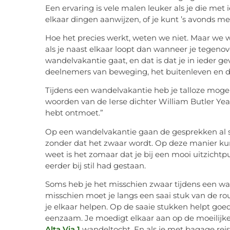
Een ervaring is vele malen leuker als je die me
elkaar dingen aanwijzen, of je kunt ’s avonds m
Hoe het precies werkt, weten we niet. Maar we 
als je naast elkaar loopt dan wanneer je tegenov
wandelvakantie gaat, en dat is dat je in ieder g
deelnemers van beweging, het buitenleven en d
Tijdens een wandelvakantie heb je talloze mog
woorden van de Ierse dichter William Butler Yeat
hebt ontmoet.”
Op een wandelvakantie gaan de gesprekken al s
zonder dat het zwaar wordt. Op deze manier kun
weet is het zomaar dat je bij een mooi uitzichtp
eerder bij stil had gestaan.
Soms heb je het misschien zwaar tijdens een wan
misschien moet je langs een saai stuk van de ro
je elkaar helpen. Op de saaie stukken helpt goe
eenzaam. Je moedigt elkaar aan op de moeilijke 
Alta Via 1
wandeltocht. En als je met bagage reist