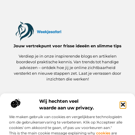
Jouw vertrekpunt voor frisse ideeën en slimme tips
Verdiep je in onze inspirerende blogs en artikelen
boordevol praktische kennis. Van trends tot handige
adviezen – ontdek hoe jij je online zichtbaarheid
versterkt en nieuwe stappen zet. Laat je verrassen door
inzichten die werken!
Wij hechten veel
Onze informatie
waarde aan uw privacy.
Kwaliteit Backlinks Kopen: hoe jij meteen slimmer aan de slag gaat
Hoe kan jij geld verdienen met je website? Een praktische gids
We maken gebruik van cookies en vergelijkbare technologieën
Bericht categorie
om de gebruikerservaring te verbeteren. Klik op 'Accepteer alle
cookies' om akkoord te gaan, of pas uw voorkeuren aan."
This is the main cookie message explaining why
cookies
are