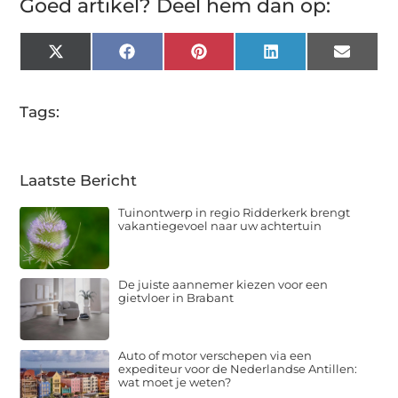
Goed artikel? Deel hem dan op:
X
Facebook
Pinterest
LinkedIn
Email
(Twitter)
Tags:
Laatste Bericht
Tuinontwerp in regio Ridderkerk brengt
vakantiegevoel naar uw achtertuin
De juiste aannemer kiezen voor een
gietvloer in Brabant
Auto of motor verschepen via een
expediteur voor de Nederlandse Antillen:
wat moet je weten?