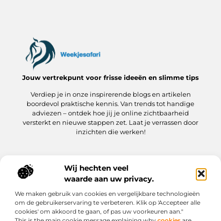
Jouw vertrekpunt voor frisse ideeën en slimme tips
Verdiep je in onze inspirerende blogs en artikelen
boordevol praktische kennis. Van trends tot handige
adviezen – ontdek hoe jij je online zichtbaarheid
versterkt en nieuwe stappen zet. Laat je verrassen door
inzichten die werken!
Wij hechten veel
Onze informatie
waarde aan uw privacy.
Kwaliteit Backlinks Kopen: hoe jij meteen slimmer aan de slag gaat
Hoe kan jij geld verdienen met je website? Een praktische gids
We maken gebruik van cookies en vergelijkbare technologieën
Bericht categorie
om de gebruikerservaring te verbeteren. Klik op 'Accepteer alle
cookies' om akkoord te gaan, of pas uw voorkeuren aan."
This is the main cookie message explaining why
cookies
are