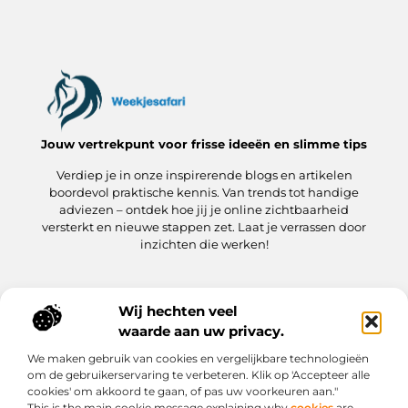
Jouw vertrekpunt voor frisse ideeën en slimme tips
Verdiep je in onze inspirerende blogs en artikelen
boordevol praktische kennis. Van trends tot handige
adviezen – ontdek hoe jij je online zichtbaarheid
versterkt en nieuwe stappen zet. Laat je verrassen door
inzichten die werken!
Wij hechten veel
Onze informatie
waarde aan uw privacy.
Kwaliteit Backlinks Kopen: hoe jij meteen slimmer aan de slag gaat
Hoe kan jij geld verdienen met je website? Een praktische gids
We maken gebruik van cookies en vergelijkbare technologieën
Bericht categorie
om de gebruikerservaring te verbeteren. Klik op 'Accepteer alle
cookies' om akkoord te gaan, of pas uw voorkeuren aan."
This is the main cookie message explaining why
cookies
are