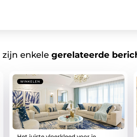
 zijn enkele
gerelateerde beric
WINKELEN
Het juiste vloerkleed voor je