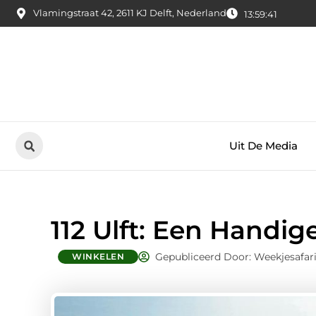
Vlamingstraat 42, 2611 KJ Delft, Nederland
13:59:42
Uit De Media
112 Ulft: Een Handig
Gepubliceerd Door: Weekjesafar
WINKELEN