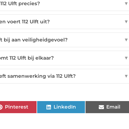
112 Ulft precies?
▼
n voert 112 Ulft uit?
▼
ft bij aan veiligheidgevoel?
▼
t 112 Ulft bij elkaar?
▼
ft samenwerking via 112 Ulft?
▼
Pinterest
LinkedIn
Email