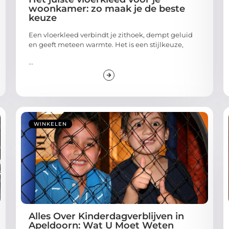
woonkamer: zo maak je de beste
keuze
Een vloerkleed verbindt je zithoek, dempt geluid
en geeft meteen warmte. Het is een stijlkeuze,
...
WINKELEN
Alles Over Kinderdagverblijven in
Apeldoorn: Wat U Moet Weten