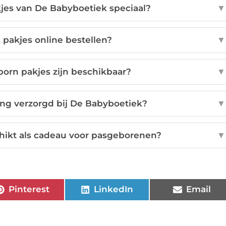
es van De Babyboetiek speciaal?
▼
pakjes online bestellen?
▼
orn pakjes zijn beschikbaar?
▼
ing verzorgd bij De Babyboetiek?
▼
hikt als cadeau voor pasgeborenen?
▼
Pinterest
LinkedIn
Email