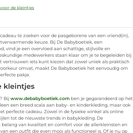
voor de kleintjes
deau te zoeken voor de pasgeborene van een vriend(in),
hartverwarmende keuze. Bij De Babyboetiek, een
ind je een overvloed aan schattige, stijlvolle en
 deskundige medewerkers staan klaar om je te begeleiden bij
t vertrouwen iets kunt kiezen dat zowel uniek als praktisch
l en voorkeur omvat, maakt De Babyboetiek het eenvoudig om
erfecte pakje.
 kleintjes
? Bij
www.debabyboetiek.com
ben je gegarandeerd op het
alleen een breed scala aan baby- en kinderkleding, maar ook
et perfecte cadeau. Zowel in de fysieke winkel als online
stijlen tot de nieuwste trends in babykleding. De
elang van kwaliteit en comfort voor de allerkleinsten en
 van een outfit die even mooi als functioneel is. Of je nu op