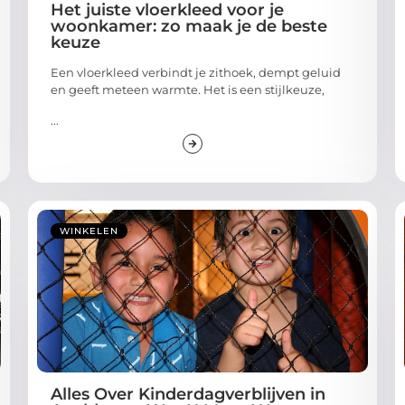
Het juiste vloerkleed voor je
woonkamer: zo maak je de beste
keuze
Een vloerkleed verbindt je zithoek, dempt geluid
en geeft meteen warmte. Het is een stijlkeuze,
...
WINKELEN
Alles Over Kinderdagverblijven in