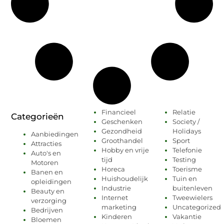
Financieel
Relatie
Categorieën
Geschenken
Society /
Gezondheid
Holidays
Aanbiedingen
Groothandel
Sport
Attracties
Hobby en vrije
Telefonie
Auto's en
tijd
Testing
Motoren
Horeca
Toerisme
Banen en
Huishoudelijk
Tuin en
opleidingen
Industrie
buitenleven
Beauty en
Internet
Tweewielers
verzorging
marketing
Uncategorized
Bedrijven
Kinderen
Vakantie
Bloemen