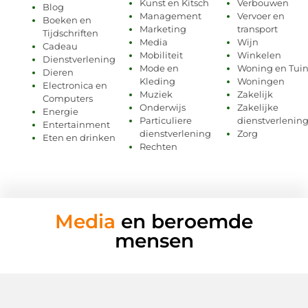
Kunst en Kitsch
Verbouwen
Blog
Management
Vervoer en
Boeken en
Marketing
transport
Tijdschriften
Media
Wijn
Cadeau
Mobiliteit
Winkelen
Dienstverlening
Mode en
Woning en Tui
Dieren
Kleding
Woningen
Electronica en
Muziek
Zakelijk
Computers
Onderwijs
Zakelijke
Energie
Particuliere
dienstverlenin
Entertainment
dienstverlening
Zorg
Eten en drinken
Rechten
Media
en beroemde
mensen