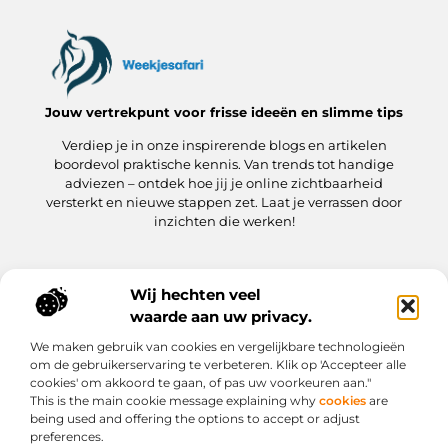
Jouw vertrekpunt voor frisse ideeën en slimme tips
Verdiep je in onze inspirerende blogs en artikelen
boordevol praktische kennis. Van trends tot handige
adviezen – ontdek hoe jij je online zichtbaarheid
versterkt en nieuwe stappen zet. Laat je verrassen door
inzichten die werken!
Wij hechten veel
Onze informatie
waarde aan uw privacy.
Kwaliteit Backlinks Kopen: hoe jij meteen slimmer aan de slag gaat
Hoe kan jij geld verdienen met je website? Een praktische gids
We maken gebruik van cookies en vergelijkbare technologieën
Bericht categorie
om de gebruikerservaring te verbeteren. Klik op 'Accepteer alle
cookies' om akkoord te gaan, of pas uw voorkeuren aan."
This is the main cookie message explaining why
cookies
are
being used and offering the options to accept or adjust
preferences.