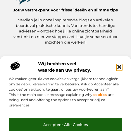
Jouw vertrekpunt voor frisse ideeën en slimme tips
Verdiep je in onze inspirerende blogs en artikelen
boordevol praktische kennis. Van trends tot handige
adviezen – ontdek hoe jij je online zichtbaarheid
versterkt en nieuwe stappen zet. Laat je verrassen door
inzichten die werken!
Wij hechten veel
Onze informatie
waarde aan uw privacy.
Kwaliteit Backlinks Kopen: hoe jij meteen slimmer aan de slag gaat
Hoe kan jij geld verdienen met je website? Een praktische gids
We maken gebruik van cookies en vergelijkbare technologieën
Bericht categorie
om de gebruikerservaring te verbeteren. Klik op 'Accepteer alle
cookies' om akkoord te gaan, of pas uw voorkeuren aan."
This is the main cookie message explaining why
cookies
are
being used and offering the options to accept or adjust
preferences.
Accepteer Alle Cookies
Website index
Cookiebeleid (EU)