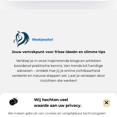
Jouw vertrekpunt voor frisse ideeën en slimme tips
Verdiep je in onze inspirerende blogs en artikelen
boordevol praktische kennis. Van trends tot handige
adviezen – ontdek hoe jij je online zichtbaarheid
versterkt en nieuwe stappen zet. Laat je verrassen door
inzichten die werken!
Wij hechten veel
Onze informatie
waarde aan uw privacy.
Kwaliteit Backlinks Kopen: hoe jij meteen slimmer aan de slag gaat
Hoe kan jij geld verdienen met je website? Een praktische gids
We maken gebruik van cookies en vergelijkbare technologieën
Bericht categorie