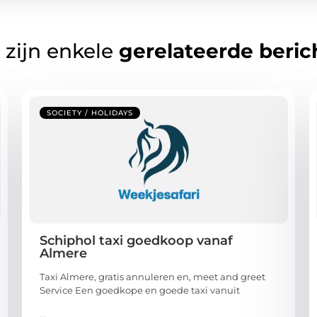
 zijn enkele
gerelateerde beric
SOCIETY / HOLIDAYS
Schiphol taxi goedkoop vanaf
Almere
Taxi Almere, gratis annuleren en, meet and greet
Service Een goedkope en goede taxi vanuit
...