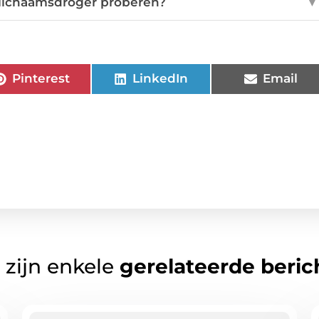
 lichaamsdroger proberen?
▼
Pinterest
LinkedIn
Email
 zijn enkele
gerelateerde beric