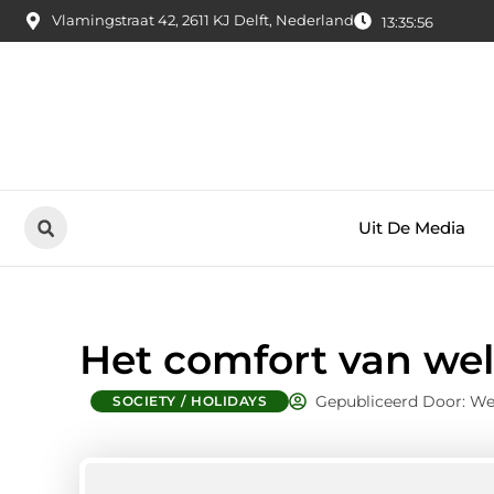
Vlamingstraat 42, 2611 KJ Delft, Nederland
13:35:56
Uit De Media
Het comfort van we
Gepubliceerd Door: We
SOCIETY / HOLIDAYS