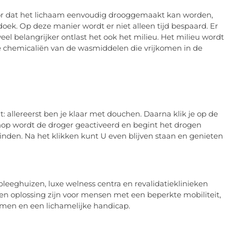
or dat het lichaam eenvoudig drooggemaakt kan worden,
k. Op deze manier wordt er niet alleen tijd bespaard. Er
el belangrijker ontlast het ook het milieu. Het milieu wordt
ke chemicaliën van de wasmiddelen die vrijkomen in de
: allereerst ben je klaar met douchen. Daarna klik je op de
knop wordt de droger geactiveerd en begint het drogen
vinden. Na het klikken kunt U even blijven staan en genieten
pleeghuizen, luxe welness centra en revalidatieklinieken
en oplossing zijn voor mensen met een beperkte mobiliteit,
men en een lichamelijke handicap.