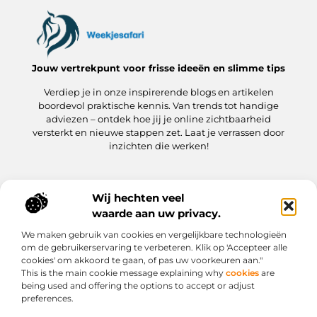
Jouw vertrekpunt voor frisse ideeën en slimme tips
Verdiep je in onze inspirerende blogs en artikelen
boordevol praktische kennis. Van trends tot handige
adviezen – ontdek hoe jij je online zichtbaarheid
versterkt en nieuwe stappen zet. Laat je verrassen door
inzichten die werken!
Wij hechten veel
Onze informatie
waarde aan uw privacy.
Kwaliteit Backlinks Kopen: hoe jij meteen slimmer aan de slag gaat
Hoe kan jij geld verdienen met je website? Een praktische gids
We maken gebruik van cookies en vergelijkbare technologieën
Bericht categorie
om de gebruikerservaring te verbeteren. Klik op 'Accepteer alle
cookies' om akkoord te gaan, of pas uw voorkeuren aan."
This is the main cookie message explaining why
cookies
are
being used and offering the options to accept or adjust
preferences.