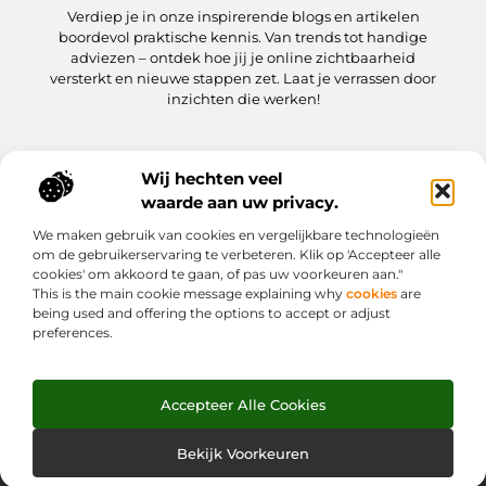
Verdiep je in onze inspirerende blogs en artikelen
boordevol praktische kennis. Van trends tot handige
adviezen – ontdek hoe jij je online zichtbaarheid
versterkt en nieuwe stappen zet. Laat je verrassen door
inzichten die werken!
Wij hechten veel
Onze informatie
waarde aan uw privacy.
Kwaliteit Backlinks Kopen: hoe jij meteen slimmer aan de slag gaat
Hoe kan jij geld verdienen met je website? Een praktische gids
We maken gebruik van cookies en vergelijkbare technologieën
Bericht categorie
om de gebruikerservaring te verbeteren. Klik op 'Accepteer alle
cookies' om akkoord te gaan, of pas uw voorkeuren aan."
This is the main cookie message explaining why
cookies
are
being used and offering the options to accept or adjust
preferences.
Accepteer Alle Cookies
Website index
Cookiebeleid (EU)
@2025 www.weekjesafari.nl. All Right Reserved.
Bekijk Voorkeuren