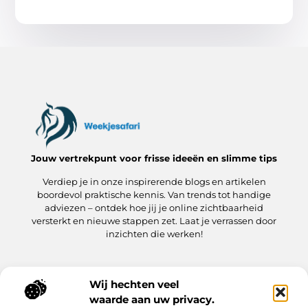
Jouw vertrekpunt voor frisse ideeën en slimme tips
Verdiep je in onze inspirerende blogs en artikelen
boordevol praktische kennis. Van trends tot handige
adviezen – ontdek hoe jij je online zichtbaarheid
versterkt en nieuwe stappen zet. Laat je verrassen door
inzichten die werken!
Wij hechten veel
Onze informatie
waarde aan uw privacy.
Kwaliteit Backlinks Kopen: hoe jij meteen slimmer aan de slag gaat
Hoe kan jij geld verdienen met je website? Een praktische gids