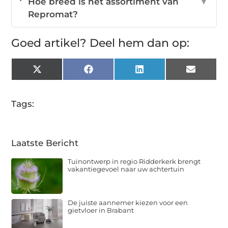
Hoe breed is het assortiment van
▼
Repromat?
Goed artikel? Deel hem dan op:
X
Facebook
LinkedIn
Email
(Twitter)
Tags:
Laatste Bericht
Tuinontwerp in regio Ridderkerk brengt
vakantiegevoel naar uw achtertuin
De juiste aannemer kiezen voor een
gietvloer in Brabant