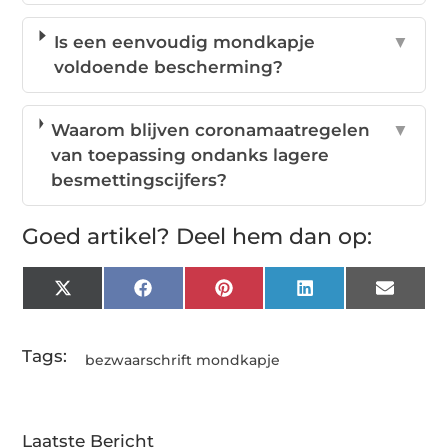
Wie kan een bezwaarschrift
▼
mondkapje indienen?
Is een eenvoudig mondkapje
▼
voldoende bescherming?
Waarom blijven coronamaatregelen
▼
van toepassing ondanks lagere
besmettingscijfers?
Goed artikel? Deel hem dan op:
X
Facebook
Pinterest
LinkedIn
Email
(Twitter)
Tags:
bezwaarschrift mondkapje