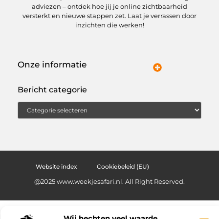
Jouw vertrekpunt voor frisse ideeën en slimme tips
Verdiep je in onze inspirerende blogs en artikelen
boordevol praktische kennis. Van trends tot handige
adviezen – ontdek hoe jij je online zichtbaarheid
versterkt en nieuwe stappen zet. Laat je verrassen door
inzichten die werken!
Onze informatie
Kwaliteit Backlinks Kopen: hoe jij meteen slimmer aan de slag gaat
Hoe kan jij geld verdienen met je website? Een praktische gids
Bericht categorie
Website index
Cookiebeleid (EU)
@2025 www.weekjesafari.nl. All Right Reserved.
Wij hechten veel waarde