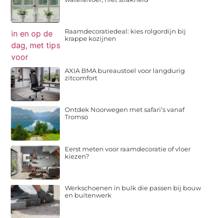
Zonnezeil plaatsen: kies helling voor
waterafvoer, niet strakheid
Raamdecoratiedeal: kies rolgordijn bij
krappe kozijnen
AXIA BMA bureaustoel voor langdurig
zitcomfort
Ontdek Noorwegen met safari’s vanaf
Tromso
Eerst meten voor raamdecoratie of vloer
kiezen?